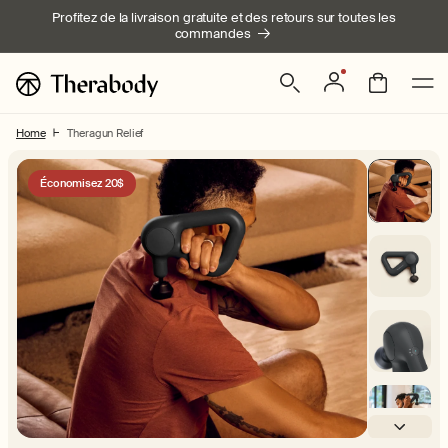
Ignorer et
Profitez de la livraison gratuite et des retours sur toutes les
passer au
commandes
contenu
Connexion
Panier
Home
Theragun Relief
Passer aux
informations
Économisez 20$
produits