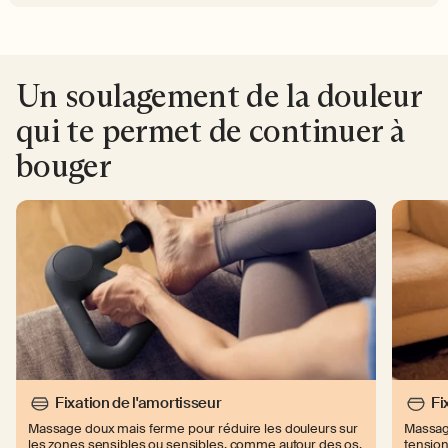
Un soulagement de la douleur
qui te permet de continuer à
bouger
Fixation de l'amortisseur
Fi
Massage doux mais ferme pour réduire les douleurs sur
Massage
les zones sensibles ou sensibles, comme autour des os.
tension