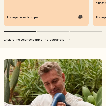
plus fe
Thérapie à faible impact
Thérap
Explore the science behind Theragun Relief