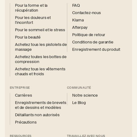
Pour la forme et la
FAQ
récupération
Contactez-nous
Pour les douleurs et
Klarna
l'inconfort
Afterpay
Pour le sommeil et le stress
Politique de retour
Pour la beauté
Conditions de garantie
Achetez tous les pistolets de
massage
Enregistrement du produit
Achetez toutes les bottes de
compression
Achetez tous les vêtements
chauds et froids
ENTREPRISE
COMMUNAUTÉ
Carrières
Notre science
Enregistrements de brevets
Le Blog
et de dessins et modèles
Détaillants non autorisés
Précautions
RESSOURCES
TRAVAILLEZ AVEC NOUS