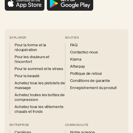
EXPLORER
SOUTIEN
Pour la forme et la
FAQ
récupération
Contactez-nous
Pour les douleurs et
Klarna
l'inconfort
Afterpay
Pour le sommeil et le stress
Politique de retour
Pour la beauté
Conditions de garantie
Achetez tous les pistolets de
massage
Enregistrement du produit
Achetez toutes les bottes de
compression
Achetez tous les vêtements
chauds et froids
ENTREPRISE
COMMUNAUTÉ
Carrières
Notre science