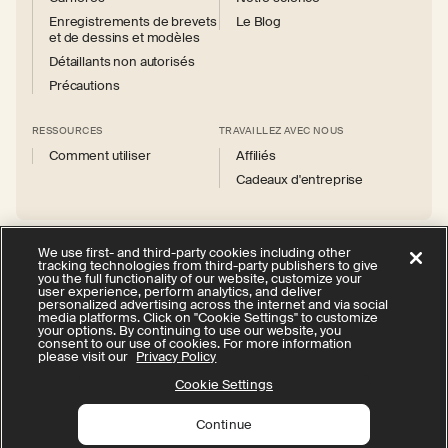
Enregistrements de brevets
Le Blog
et de dessins et modèles
Détaillants non autorisés
Précautions
RESSOURCES
TRAVAILLEZ AVEC NOUS
Comment utiliser
Affiliés
Cadeaux d'entreprise
We use first- and third-party cookies including other
tracking technologies from third-party publishers to give
you the full functionality of our website, customize your
Instagram
Facebook
X
YouTube
user experience, perform analytics, and deliver
(Twitter)
personalized advertising across the internet and via social
media platforms. Click on "Cookie Settings" to customize
politique de confidentialité
your options. By continuing to use our website, you
consent to our use of cookies. For more information
Vos choix en matière de confidentialité
Cookie Settings
please visit our
Privacy Policy
Conditions d'utilisation
Accessibilité
Cookie Settings
Continue
© 2026 Therabody, Inc.
All rights reserved.