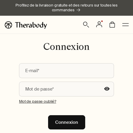
Ignorer et
Profitez de la livraison gratuite et des retours sur toutes les
passer au
commandes
contenu
Connexion
Panier
Connexion
E-mail*
Mot de passe*
Show
Mot de passe oublié?
password
Connexion