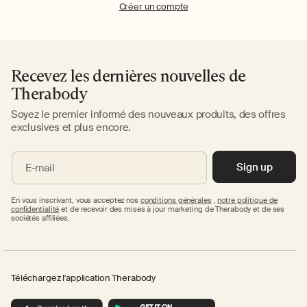
Créer un compte
Recevez les dernières nouvelles de
Therabody
Soyez le premier informé des nouveaux produits, des offres
exclusives et plus encore.
Sign up
E-mail
En vous inscrivant, vous acceptez nos
conditions générales
,
notre politique de
confidentialité
et de recevoir des mises à jour marketing de Therabody et de ses
sociétés affiliées.
Téléchargez l'application Therabody