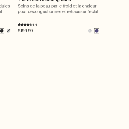
idules
Soins de la peau par le froid et la chaleur
nt
pour décongestionner et rehausser l'éclat
4.4
Prix
$199.99
oir
Blanc
Blanc
Indigo
habituel