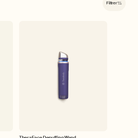
Filtrer
TheraFace Depuffing Wand