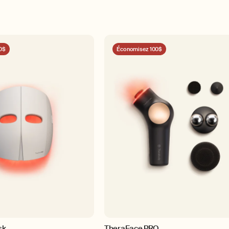
0$
Économisez 100$
sk
TheraFace PRO