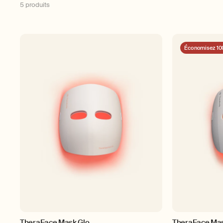
5 produits
Économisez 10
TheraFace Mask Glo
TheraFace Ma