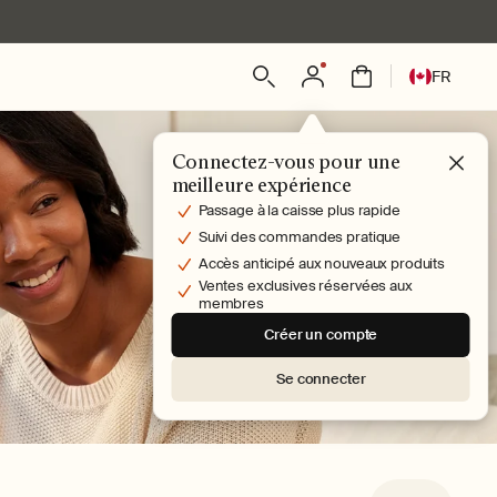
L
Connexion
Panier
FR
a
n
g
Connectez-vous pour une
u
meilleure expérience
e
Passage à la caisse plus rapide
Suivi des commandes pratique
Accès anticipé aux nouveaux produits
Ventes exclusives réservées aux
membres
Créer un compte
Se connecter