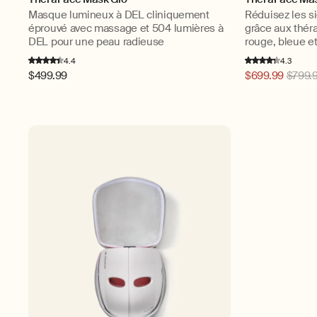
Masque lumineux à DEL cliniquement
Réduisez les s
éprouvé avec massage et 504 lumières à
grâce aux thér
DEL pour une peau radieuse
rouge, bleue et
4.4
4.3
Prix
$499.99
Prix
$699.99
$799.
habituel
habituel