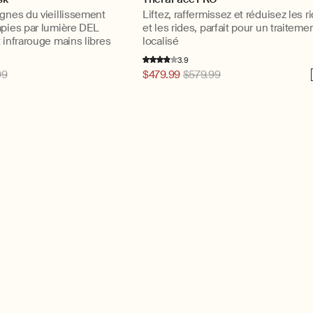
ignes du vieillissement
Liftez, raffermissez et réduisez les r
apies par lumière DEL
et les rides, parfait pour un traiteme
 infrarouge mains libres
localisé
3.9
99
Prix
$479.99
$579.99
N
habituel