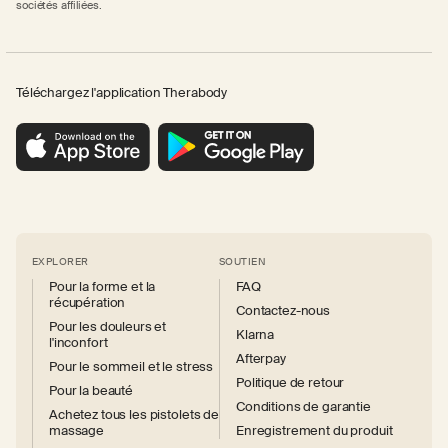
sociétés affiliées.
Téléchargez l'application Therabody
EXPLORER
SOUTIEN
Pour la forme et la
FAQ
récupération
Contactez-nous
Pour les douleurs et
Klarna
l'inconfort
Afterpay
Pour le sommeil et le stress
Politique de retour
Pour la beauté
Conditions de garantie
Achetez tous les pistolets de
massage
Enregistrement du produit