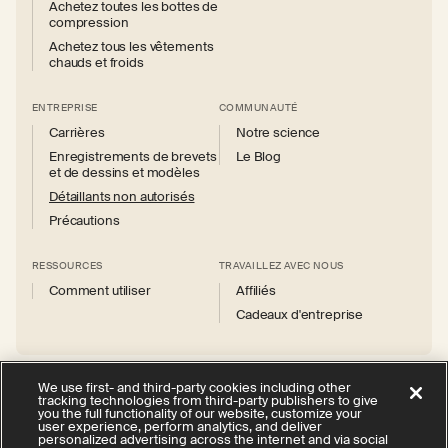
Achetez toutes les bottes de
compression
Achetez tous les vêtements
chauds et froids
ENTREPRISE
COMMUNAUTÉ
Carrières
Notre science
Enregistrements de brevets
Le Blog
et de dessins et modèles
Détaillants non autorisés
Précautions
RESSOURCES
TRAVAILLEZ AVEC NOUS
Comment utiliser
Affiliés
Cadeaux d'entreprise
We use first- and third-party cookies including other
tracking technologies from third-party publishers to give
you the full functionality of our website, customize your
Instagram
Facebook
X
YouTube
user experience, perform analytics, and deliver
(Twitter)
personalized advertising across the internet and via social