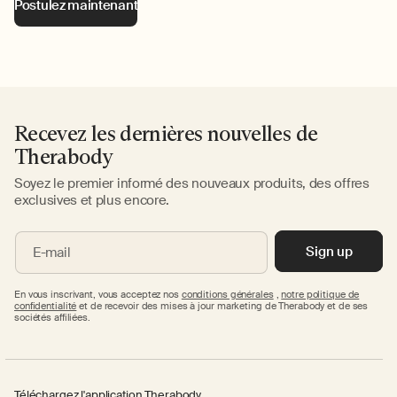
Postulez maintenant
Recevez les dernières nouvelles de
Therabody
Soyez le premier informé des nouveaux produits, des offres
exclusives et plus encore.
Sign up
E-mail
En vous inscrivant, vous acceptez nos
conditions générales
,
notre politique de
confidentialité
et de recevoir des mises à jour marketing de Therabody et de ses
sociétés affiliées.
Téléchargez l'application Therabody