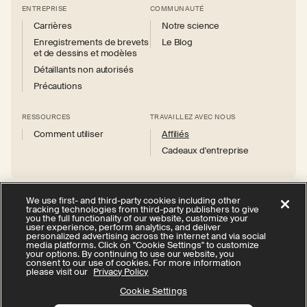
ENTREPRISE
COMMUNAUTÉ
Carrières
Notre science
Enregistrements de brevets
Le Blog
et de dessins et modèles
Détaillants non autorisés
Précautions
RESSOURCES
TRAVAILLEZ AVEC NOUS
Comment utiliser
Affiliés
Cadeaux d'entreprise
We use first- and third-party cookies including other
tracking technologies from third-party publishers to give
you the full functionality of our website, customize your
Instagram
Facebook
X
YouTube
user experience, perform analytics, and deliver
(Twitter)
personalized advertising across the internet and via social
media platforms. Click on "Cookie Settings" to customize
politique de confidentialité
your options. By continuing to use our website, you
consent to our use of cookies. For more information
Vos choix en matière de confidentialité
Cookie Settings
please visit our
Privacy Policy
Conditions d'utilisation
Accessibilité
Cookie Settings