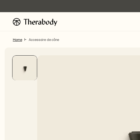
Ignorer et
passer au
contenu
Home
Accessoire de cône