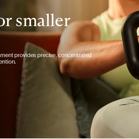
or smaller
chment provides precise, concentrated
ention.