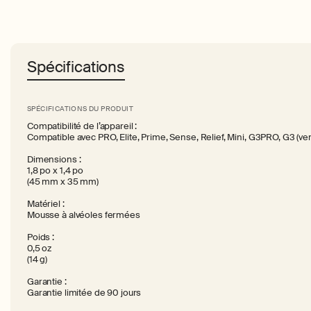
Spécifications
SPÉCIFICATIONS DU PRODUIT
Compatibilité de l’appareil :
Compatible avec PRO, Elite, Prime, Sense, Relief, Mini, G3PRO, G3 (
Dimensions :
1,8 po x 1,4 po
(45 mm x 35 mm)
Matériel :
Mousse à alvéoles fermées
Poids :
0,5 oz
(14 g)
Garantie :
Garantie limitée de 90 jours