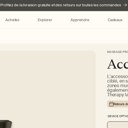
Profitez de la livraison gratuite et des retours sur toutes les commandes
Achetez
Explorer
Apprendre
Cadeaux
Passer aux
MASSAGE PRO
informations
Acc
produits
L'accesso
ciblé, en 
zones musc
également 
Therapy la
Retours d
DEVICE OPTI