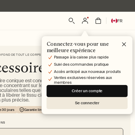
L
Connexion
Panier
FR
a
n
g
Connectez-vous pour une
u
meilleure expérience
e
FOND DE TOUT LE CORPS
Passage à la caisse plus rapide
essoire de cône
Suivi des commandes pratique
Accès anticipé aux nouveaux produits
Ventes exclusives réservées aux
ire conique est conçu pour un traitement musculaire
membres
se concentrant sur les points gâchettes et les petites
ulaires telles que les mains et les pieds. Il aide
Créer un compte
à libérer le tissu cicatriciel et offre notre Percussive
 plus précise.
Se connecter
e 30 jours
Garantie limitée de 90 jours
ONS