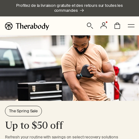
Ignorer et
Profitez de la livraison gratuite et des retours sur toutes les
passer au
commandes
contenu
Connexion
Panier
The Spring Sale
Up to $50 off
Refresh your routine with savings on select recovery solutions