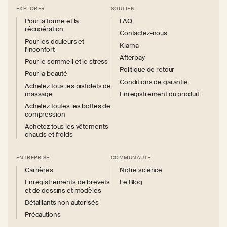
EXPLORER
SOUTIEN
Pour la forme et la
FAQ
récupération
Contactez-nous
Pour les douleurs et
Klarna
l'inconfort
Afterpay
Pour le sommeil et le stress
Politique de retour
Pour la beauté
Conditions de garantie
Achetez tous les pistolets de
massage
Enregistrement du produit
Achetez toutes les bottes de
compression
Achetez tous les vêtements
chauds et froids
ENTREPRISE
COMMUNAUTÉ
Carrières
Notre science
Enregistrements de brevets
Le Blog
et de dessins et modèles
Détaillants non autorisés
Précautions