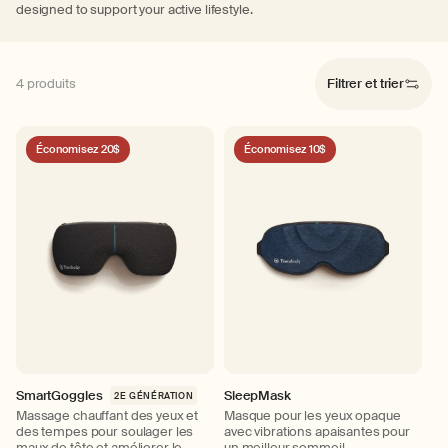
designed to support your active lifestyle.
4 produits
Filtrer et trier
Économisez 20$
Économisez 10$
SmartGoggles
SleepMask
2E GÉNÉRATION
Massage chauffant des yeux et
Masque pour les yeux opaque
des tempes pour soulager les
avec vibrations apaisantes pour
maux de tête et améliorer le
un meilleur sommeil