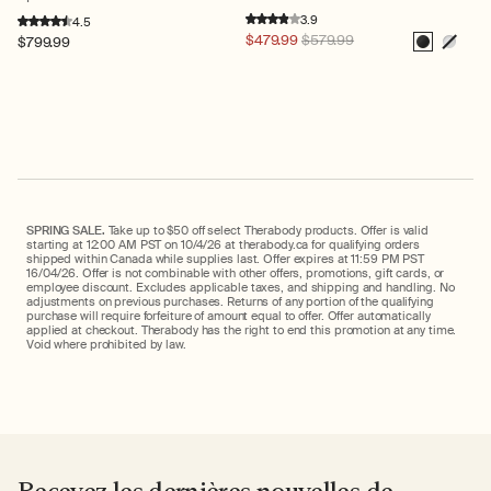
3.9
4.5
Prix
$479.99
$579.99
Prix
$799.99
habituel
habituel
Noir
Blanc
SPRING SALE.
Take up to $50 off select Therabody products. Offer is valid
starting at 12:00 AM PST on 10/4/26 at therabody.ca for qualifying orders
shipped within Canada while supplies last. Offer expires at 11:59 PM PST
16/04/26. Offer is not combinable with other offers, promotions, gift cards, or
employee discount. Excludes applicable taxes, and shipping and handling. No
adjustments on previous purchases. Returns of any portion of the qualifying
purchase will require forfeiture of amount equal to offer. Offer automatically
applied at checkout. Therabody has the right to end this promotion at any time.
Void where prohibited by law.