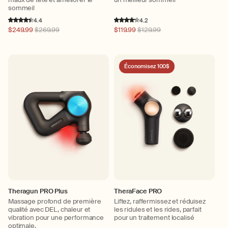
sommeil
4.4
4.2
Prix
$249.99
$269.99
Prix
$119.99
$129.99
habituel
habituel
Économisez 100$
Theragun PRO Plus
TheraFace PRO
Massage profond de première
Liftez, raffermissez et réduisez
qualité avec DEL, chaleur et
les ridules et les rides, parfait
vibration pour une performance
pour un traitement localisé
optimale.