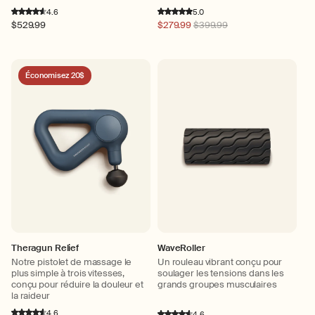
4.6
5.0
Prix
$529.99
Prix
$279.99
$399.99
habituel
habituel
Économisez 20$
Theragun Relief
WaveRoller
Notre pistolet de massage le
Un rouleau vibrant conçu pour
plus simple à trois vitesses,
soulager les tensions dans les
conçu pour réduire la douleur et
grands groupes musculaires
la raideur
4.6
4.6