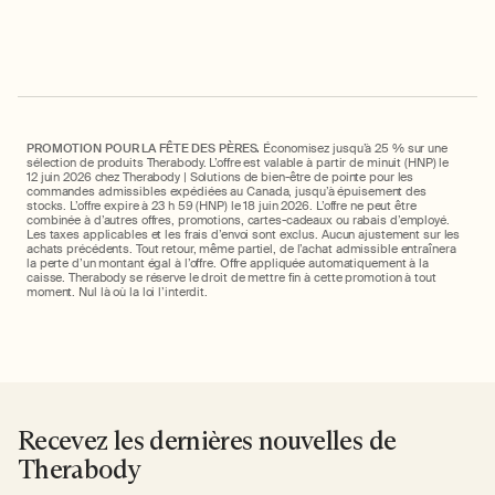
PROMOTION POUR LA FÊTE DES PÈRES.
Économisez jusqu’à 25 % sur une
sélection de produits Therabody. L’offre est valable à partir de minuit (HNP) le
12 juin 2026 chez Therabody | Solutions de bien-être de pointe pour les
commandes admissibles expédiées au Canada, jusqu’à épuisement des
stocks. L’offre expire à 23 h 59 (HNP) le 18 juin 2026. L’offre ne peut être
combinée à d’autres offres, promotions, cartes-cadeaux ou rabais d’employé.
Les taxes applicables et les frais d’envoi sont exclus. Aucun ajustement sur les
achats précédents. Tout retour, même partiel, de l’achat admissible entraînera
la perte d’un montant égal à l’offre. Offre appliquée automatiquement à la
caisse. Therabody se réserve le droit de mettre fin à cette promotion à tout
moment. Nul là où la loi l’interdit.
Recevez les dernières nouvelles de
Therabody