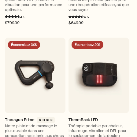
vibration pour une performance
une récupération efficace, où que
optimale.
vous soyez
4.5
4.5
Prix
$799.99
Prix
$649.99
habituel
habituel
Économisez 30$
Économisez 20$
Theragun Prime
ThermBack LED
6TH GEN
Notre pistolet de massage le
Thérapie portable par chaleur,
plus durable dans une
infrarouge, vibration et DEL pour
conception résistante aux chocs
le soulagement de la douleur