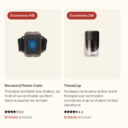
Économisez 40$
Économisez 20$
RecoveryTherm Cube
TheraCup
Thérapie portable à la chaleur, au
Soulagez la douleur grâce à une
froid et au contraste qui tient
thérapie par ventouses
dans la paume de ta main
combinée à de la chaleur et des
vibrations
3.9
4.4
Prix
$159.99
$199.99
Prix
$199.99
$219.99
habituel
habituel