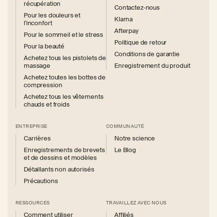
récupération
Contactez-nous
Pour les douleurs et
Klarna
l'inconfort
Afterpay
Pour le sommeil et le stress
Politique de retour
Pour la beauté
Conditions de garantie
Achetez tous les pistolets de
massage
Enregistrement du produit
Achetez toutes les bottes de
compression
Achetez tous les vêtements
chauds et froids
ENTREPRISE
COMMUNAUTÉ
Carrières
Notre science
Enregistrements de brevets
Le Blog
et de dessins et modèles
Détaillants non autorisés
Précautions
RESSOURCES
TRAVAILLEZ AVEC NOUS
Comment utiliser
Affiliés