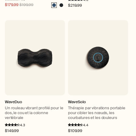
Prix
$179.99
$199.99
Prix
$219.99
habituel
Marine
Fusain
habituel
WaveDuo
WaveSolo
Un rouleau vibrant profilé pour le
Thérapie par vibrations portable
dos, le cou et la colonne
pour cibler les nœuds, les
vertébrale
courbatures et les douleurs
4.3
4.4
Prix
$149.99
Prix
$109.99
habituel
habituel