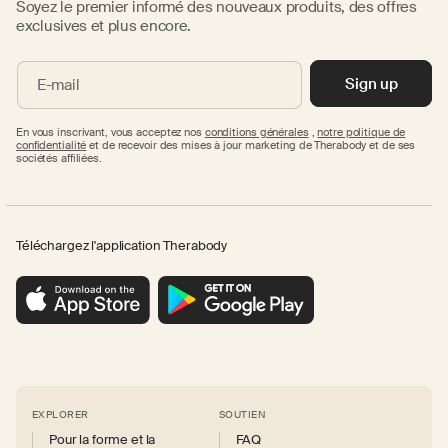
Soyez le premier informé des nouveaux produits, des offres
exclusives et plus encore.
Sign up
E-mail
En vous inscrivant, vous acceptez nos
conditions générales
,
notre politique de
confidentialité
et de recevoir des mises à jour marketing de Therabody et de ses
sociétés affiliées.
Téléchargez l'application Therabody
EXPLORER
SOUTIEN
Pour la forme et la
FAQ