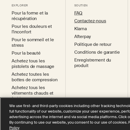
EXPLORER
SOUTIEN
Pour la forme et la
FAQ
récupération
Contactez-nous
Pour les douleurs et
Klarna
l'inconfort
Afterpay
Pour le sommeil et le
Politique de retour
stress
Conditions de garantie
Pour la beauté
Enregistrement du
Achetez tous les
produit
pistolets de massage
Achetez toutes les
bottes de compression
Achetez tous les
vêtements chauds et
froids
We use first- and third-party cookies including other tracking technol
full functionality of our website, customize your user experience, per
advertising across the internet and via social media platforms. Click 
politique 
By continuing to use our website, you consent to our use of cookies. 
Instagram
Facebook
X
YouTube
Policy
(Twitter)