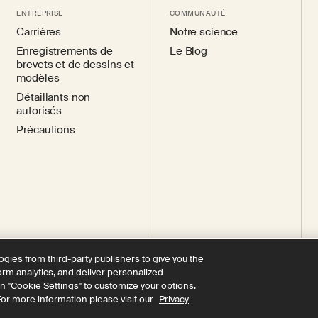
ENTREPRISE
COMMUNAUTÉ
Carrières
Notre science
Enregistrements de
Le Blog
brevets et de dessins et
modèles
Détaillants non
autorisés
Précautions
ogies from third-party publishers to give you the
form analytics, and deliver personalized
on "Cookie Settings" to customize your options.
de confidentialité
Vos choix en matière de confidentialité
Cookie
For more information please visit our
Privacy
Conditions d'utilisation
Accessibilité