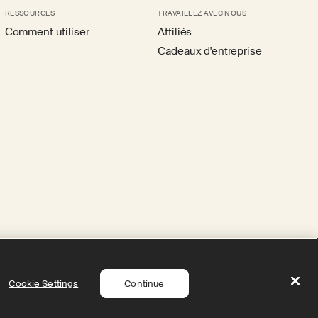
RESSOURCES
TRAVAILLEZ AVEC NOUS
Comment utiliser
Affiliés
Cadeaux d'entreprise
Cookie Settings
Continue
 Settings
© 2026 Therabody, Inc.
All rights reserved.