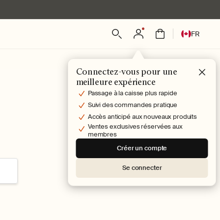
L
Connexion
Panier
FR
a
n
g
Connectez-vous pour une
u
meilleure expérience
e
Passage à la caisse plus rapide
Suivi des commandes pratique
Accès anticipé aux nouveaux produits
Ventes exclusives réservées aux
membres
Créer un compte
Se connecter